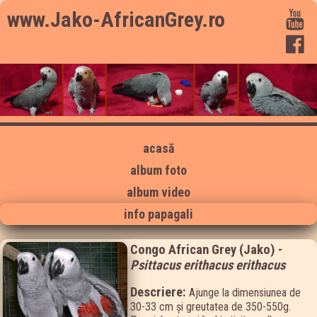
www.Jako-AfricanGrey.ro
acasă
album foto
album video
info papagali
Congo African Grey (Jako) -
Psittacus erithacus erithacus
Descriere:
Ajunge la dimensiunea de
30-33 cm şi greutatea de 350-550g.