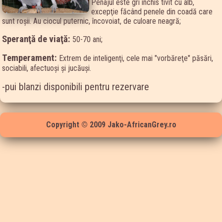
Penajul este gri închis tivit cu alb,
excepţie făcând penele din coadă care
sunt roşii. Au ciocul puternic, încovoiat, de culoare neagră;
Speranţă de viaţă:
50-70 ani;
Temperament:
Extrem de inteligenţi, cele mai "vorbăreţe" păsări,
sociabili, afectuoşi şi jucăuşi.
-pui blanzi disponibili pentru rezervare
Copyright © 2009 Jako-AfricanGrey.ro